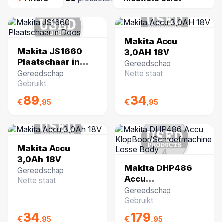
Makita Accu
Makita JS1660
3,0AH 18V
Plaatschaar in
Gereedschap
Doos
Gereedschap
Nette staat
Gebruikt
89
34
€
€
,95
,95
Makita Accu
3,0Ah 18V
Makita DHP486
Gereedschap
Accu
Nette staat
KlopBoor/Schroefmac
Gereedschap
Losse Body
Gebruikt
34
179
€
€
,95
,95