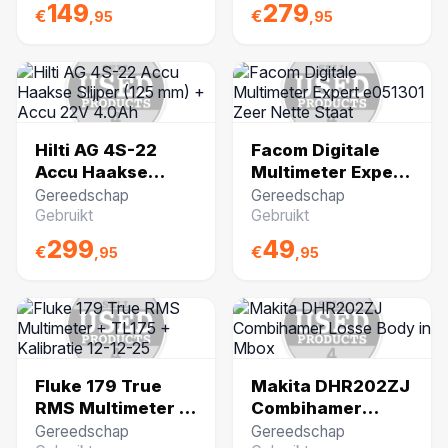
149
279
€
€
,95
,95
Hilti AG 4S-22
Facom Digitale
Accu Haakse
Multimeter Expert
Slijper (125 mm) +
e051301 Zeer
Gereedschap
Gereedschap
Accu 22V 4.0Ah
Nette Staat
Gebruikt
Gebruikt
299
49
€
€
,95
,95
Fluke 179 True
Makita DHR202ZJ
RMS Multimeter +
Combihamer
TL175 + Kalibratie
Losse Body in
Gereedschap
Gereedschap