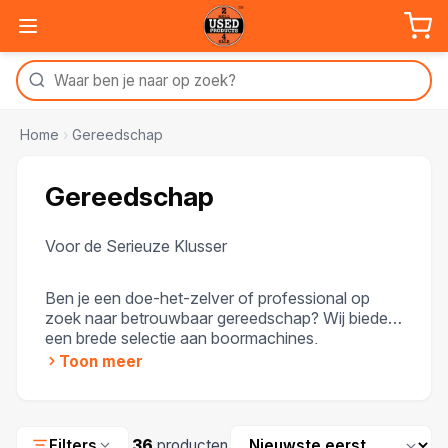
Home
›
Gereedschap
Gereedschap
Voor de Serieuze Klusser
Ben je een doe-het-zelver of professional op
zoek naar betrouwbaar gereedschap? Wij bieden
een brede selectie aan boormachines,
handgereedschap en meer voor een fractie van
Toon meer
de nieuwprijs. Al onze gereedschappen zijn
getest op kwaliteit en worden geleverd met
garantie, zodat je altijd verzekerd bent van een
Sorteren
betrouwbare keuze.
Filters
36
producten