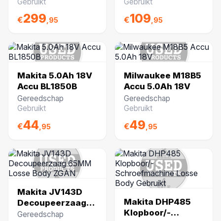
12-12-25
Mbox
Gebruikt
Gebruikt
299
109
€
€
,95
,95
Makita 5.0Ah 18V
Milwaukee M18B5
Accu BL1850B
Accu 5.0Ah 18V
Gereedschap
Gereedschap
Gebruikt
Gebruikt
44
49
€
€
,95
,95
Makita JV143D
Makita DHP485
Decoupeerzaag
Klopboor/-
65MM Losse Body
Gereedschap