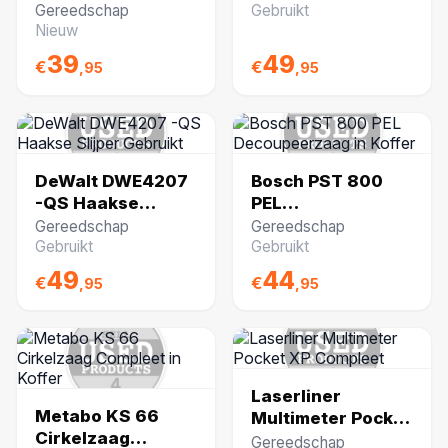
Werklamp 3200lm
Gereedschap
Gebruikt
30w IP54 Nieuw in
Nieuw
Doos
39
49
€
€
,95
,95
DeWalt DWE4207
Bosch PST 800
-QS Haakse
PEL
Slijper Gebruikt
Decoupeerzaag in
Gereedschap
Gereedschap
Koffer
Gebruikt
Gebruikt
49
44
€
€
,95
,95
Laserliner
Metabo KS 66
Multimeter Pocket
Cirkelzaag
XP Compleet
Gereedschap