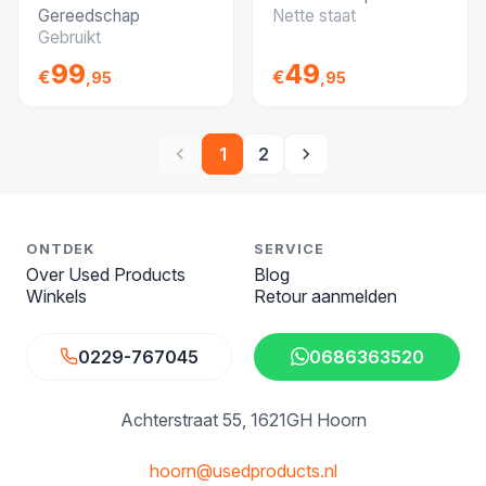
Compleet in
Gereedschap
Nette staat
Koffer
Gebruikt
99
49
€
€
,95
,95
1
2
ONTDEK
SERVICE
Over Used Products
Blog
Winkels
Retour aanmelden
0229-767045
0686363520
Achterstraat 55
1621GH Hoorn
hoorn@usedproducts.nl