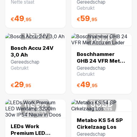
Schroefmachine
ZGAN
Nette staat
Gereedschap
Losse Body
Gebruikt
Gebruikt
49
59
€
€
,95
,95
Bosch Accu 24V
Boschhammer
3,0 Ah
GHB 24 VFR Met
Gereedschap
Accu en Lader
Gebruikt
Gereedschap
Gebruikt
29
49
€
€
,95
,95
Metabo KS 54 SP
LEDs Work
Cirkelzaag Los
Premium LED
Gereedschap