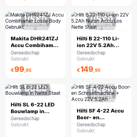
Makita DHR241ZJ
Hilti B 22-110 Li-
Accu Combihamer
ion 22V 5.2Ah
Losse Body
Nuron Accu Los
Gereedschap
Gereedschap
Gebruikt
Nette Staat
Gebruikt
Gebruikt
99
149
€
€
,95
,95
Hilti SL 6-22 LED
Hilti SF 4-22 Accu
Bouwlamp in
Boor- en
Nette Staat
Gereedschap
Schroefmachine +
Gebruikt
Gereedschap
Accu 22V 5.2Ah
Gebruikt